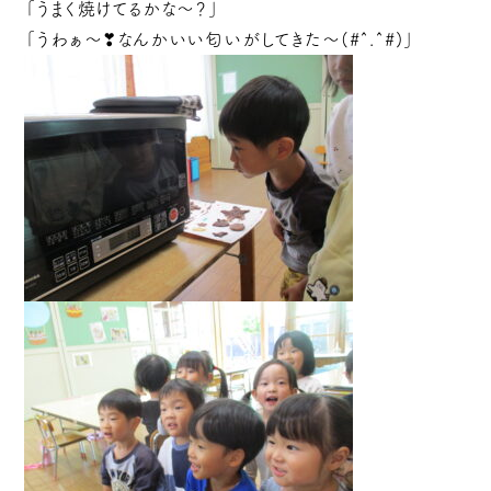
「うまく焼けてるかな～？」
「うわぁ～❣なんかいい匂いがしてきた～(#^.^#)」