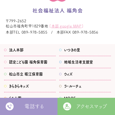
〒799-2652
松山市福角町甲1829番地
[
本部 google MAP
]
本部TEL
089-978-5855
本部FAX
089-978-5856
法人本部
いつきの里
認定こども園
福角保育園
地域生活者
支援室
松山市立
堀江保育園
ウィズ
きらきらキッズ
ラ・ルーチェ
くるみ園
MORE
電話する
アクセスマップ
松山市
障がい者北部地域
松山福祉園
相談支援センター