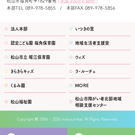
松山市福角町甲1829番地
[
本部 google MAP
]
本部TEL
089-978-5855
本部FAX
089-978-5856
法人本部
いつきの里
認定こども園
福角保育園
地域生活者
支援室
松山市立
堀江保育園
ウィズ
きらきらキッズ
ラ・ルーチェ
くるみ園
MORE
松山市
障がい者北部地域
松山福祉園
相談支援センター
©
Copyright
2006 - 2026 hukuzumikai. All Rights Reserved.