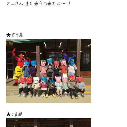
オニさん、また来年も来てね～！！
★ぞう組
★くま組