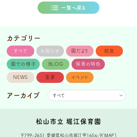
一覧へ戻る
カテゴリー
すべて
お知らせ
園だより
給食
園での様子
BLOG
保育の特色
NEWS
重要
イベント
アーカイブ
松山市立 堀江保育園
〒799-2651
愛媛県松山市堀江甲1654-9
[
MAP
]