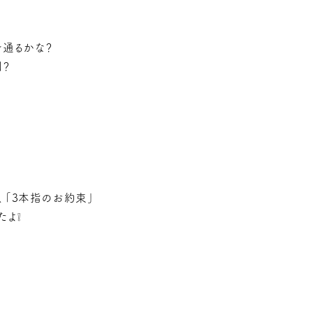
を通るかな？
側？
、「3本指のお約束」
たよ❕