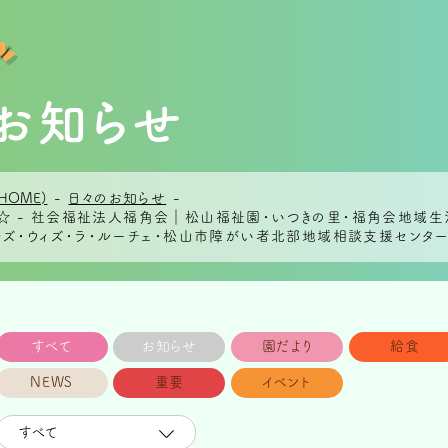
お知らせ
HOME)
-
日々のお知らせ
-
☆ - 社会福祉法人福角会｜松山福祉園・いつきの里・福角会地域生
ッズ・ウィズ・ラ・ルーチェ・松山市障がい者北部地域相談支援センター
すべて
お知らせ
園だより
給食
NEWS
重要
イベント