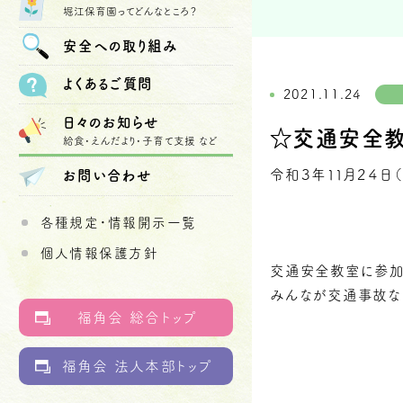
堀江保育園ってどんなところ？
安全への
取り組み
よくあるご質問
2021.11.24
日々のお知らせ
☆交通安全
給食・えんだより・子育て支援 など
令和３年１１月２４日
お問い合わせ
各種規定・情報開示一覧
個人情報保護方針
交通安全教室に参加
みんなが交通事故な
福角会 総合トップ
福角会 法人本部トップ