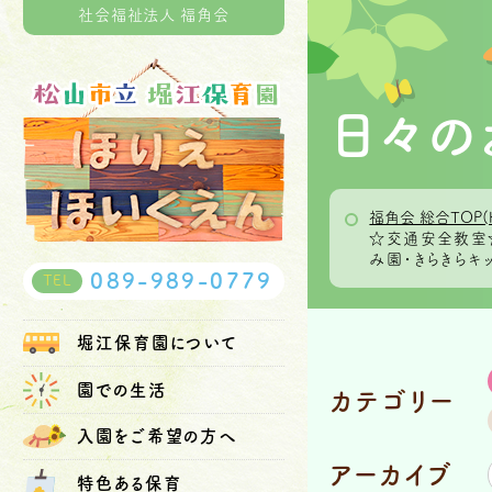
社会福祉法人 福角会
日々の
福角会 総合TOP(
☆交通安全教室
み園・きらきらキ
089-989-0779
TEL
堀江保育園
について
園での生活
カテゴリー
入園を
ご希望の方へ
アーカイブ
特色ある保育