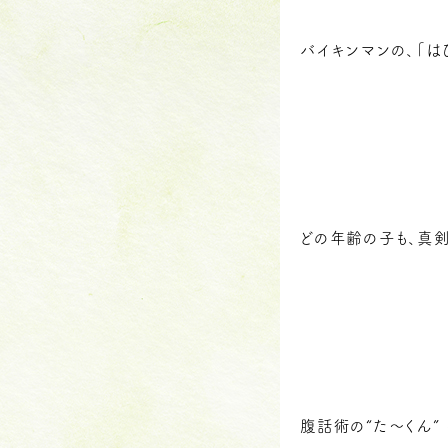
バイキンマンの、「は
どの年齢の子も、真
腹話術の“た～くん” 