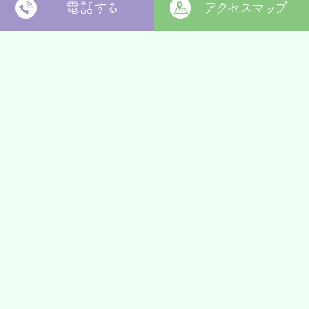
電話する
アクセスマップ
〒799-2652
松山市福角町甲1829番地
[
本部 google MAP
]
本部TEL
089-978-5855
本部FAX
089-978-5856
法人本部
いつきの里
認定こども園
福角保育園
地域生活者
支援室
松山市立
堀江保育園
ウィズ
きらきらキッズ
ラ・ルーチェ