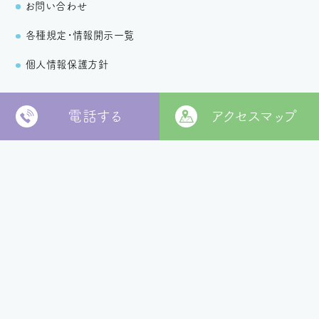
お問い合わせ
各種規定・情報開示一覧
個人情報保護方針
電話する
アクセスマップ
〒799-2652
松山市福角町甲1829番地
[
本部 google MAP
]
本部TEL
089-978-5855
本部FAX
089-978-5856
法人本部
いつきの里