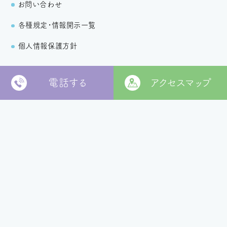
お問い合わせ
各種規定・情報開示一覧
個人情報保護方針
電話する
アクセスマップ
〒799-2652
松山市福角町甲1829番地
[
本部 google MAP
]
本部TEL
089-978-5855
本部FAX
089-978-5856
法人本部
いつきの里