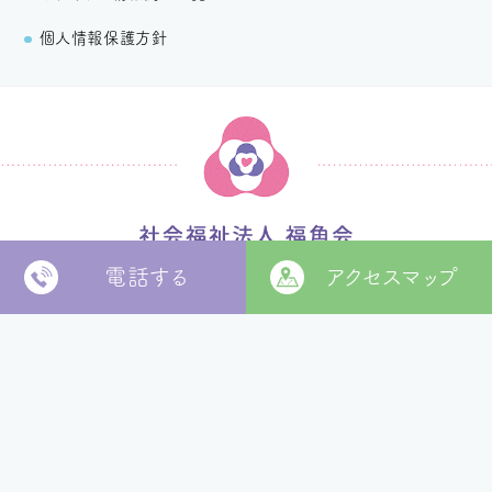
個人情報保護方針
電話する
アクセスマップ
〒799-2652
松山市福角町甲1829番地
[
本部 google MAP
]
本部TEL
089-978-5855
本部FAX
089-978-5856
法人本部
いつきの里
認定こども園
福角保育園
地域生活者
支援室