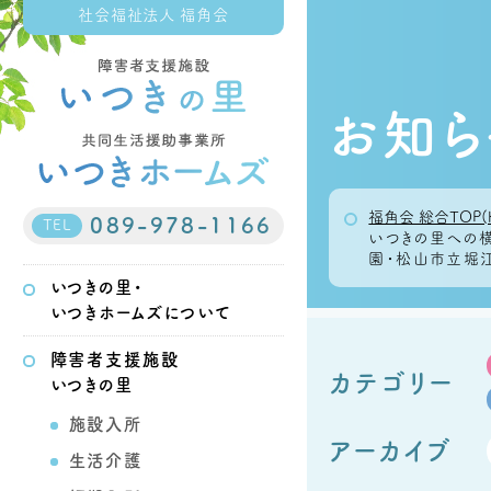
社会福祉法人 福角会
お知ら
福角会 総合TOP(
089-978-1166
TEL
いつきの里への
園・松山市立堀江
いつきの里・
いつきホームズについて
障害者支援施設
カテゴリー
いつきの里
施設入所
アーカイブ
生活介護