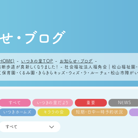
せ・ブログ
HOME)
-
いつきの里TOP
-
お知らせ・ブログ
-
横断歩道が真新しくなりました！ - 社会福祉法人福角会｜松山福祉園
保育園・くるみ園・きらきらキッズ・ウィズ・ラ・ルーチェ・松山市障
すべて
いつきの里だより
重要
NEWS
いつきホームズ
キララの会
短期・日中一時予約状況