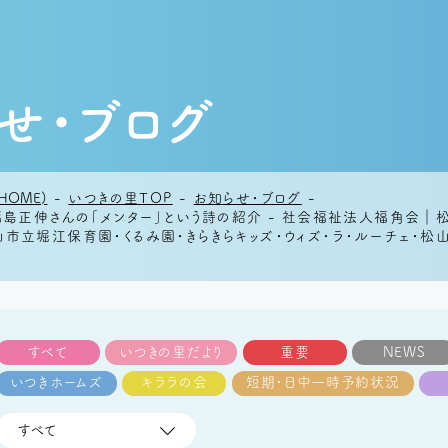
せ・ブログ
HOME)
-
いつきの里TOP
-
お知らせ・ブログ
-
福島正伸さんの「メンター」という詩の紹介 - 社会福祉法人福角会
市立堀江保育園・くるみ園・きらきらキッズ・ウィズ・ラ・ルーチェ・
すべて
いつきの里だより
重要
NEWS
いつきホームズ
キララの会
短期・日中一時予約状況