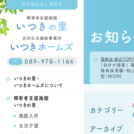
社会福祉法人 福角会
お知ら
福角会 総合TOP(
089-978-1166
TEL
「自分が源泉」 
福角保育園・松山
型）MORE
いつきの里・
いつきホームズについて
障害者支援施設
いつきの里
カテゴリー
施設入所
生活介護
アーカイブ