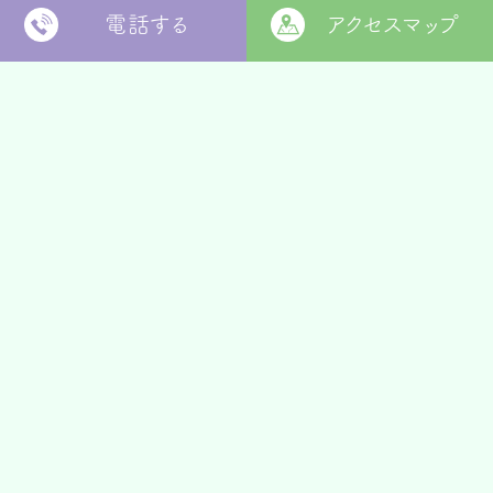
電話する
アクセスマップ
各種規定・情報開示一覧
個人情報保護方針
〒799-2652
松山市福角町甲1829番地
[
本部 google MAP
]
本部TEL
089-978-5855
本部FAX
089-978-5856
法人本部
いつきの里