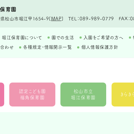
江保育園
TEL
089-989-0779
FAX
0
県松山市堀江甲1654-9
[
MAP
]
堀江保育園について
園での生活
入園をご希望の方へ
い合わせ
各種規定・情報開示一覧
個人情報保護方針
認定こども園
松山市立
きらき
福角保育園
堀江保育園
地域生活者支援室
ウィズ
ラ・