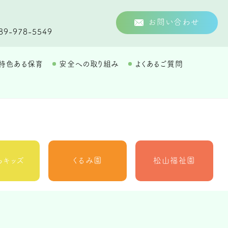
お問い合わせ
89-978-5549
特色ある保育
安全への取り組み
よくあるご質問
らキッズ
くるみ園
松山福祉園
松山市
ルーチェ
MORE
障がい者北部地域
相談支援センター