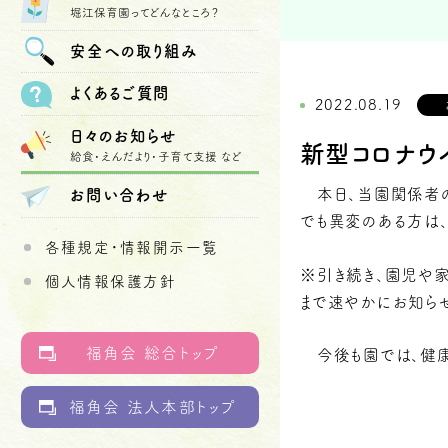
堀江保育園ってどんなところ？
安全への
取り組み
よくあるご質問
2022.08.19
日々のお知らせ
新型コロナウ
給食・えんだより・子育て支援 など
本日、当園関係者の
お問い合わせ
でも異変のある方は
各種規定・情報開示一覧
※引き続き、園児や
個人情報保護方針
まで速やかにお知ら
福角会 総合トップ
今後も園では、健康
福角会 法人本部トップ