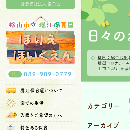
社会福祉法人 福角会
日々の
福角会 総合TOP(
新型コロナウイ
山市立堀江保育園
089-989-0779
TEL
堀江保育園
について
園での生活
カテゴリー
入園を
ご希望の方へ
アーカイブ
特色ある保育