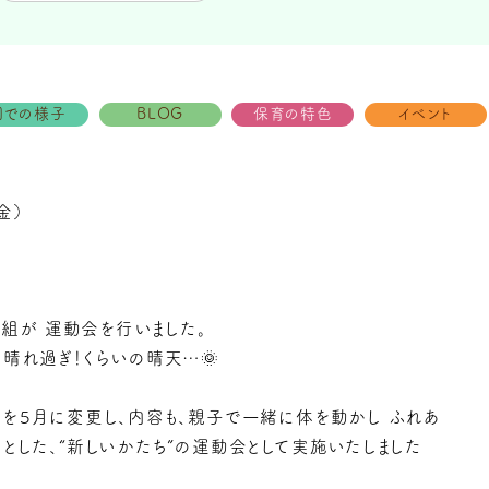
園での様子
BLOG
保育の特色
イベント
金）
ぞう組が 運動会を行いました。
晴れ過ぎ！くらいの晴天…🌞
期を５月に変更し、内容も、親子で一緒に体を動かし ふれあ
とした、“新しいかたち”の運動会として実施いたしました