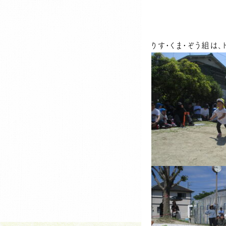
りす・くま・ぞう組は