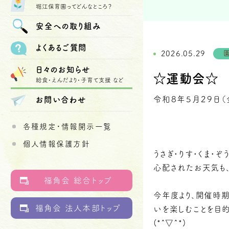
堀江保育園ってどんなところ？
安全への
取り組み
よくあるご質問
2026.05.29
日々のお知らせ
☆運動会☆
給食・えんだより・子育て支援 など
令和８年５月２９日（
お問い合わせ
各種規定・情報開示一覧
個人情報保護方針
うさぎ・りす・くま・
心配されたお天気も、
福角会 総合トップ
今年度より、開催時
福角会 法人本部トップ
いを楽しむことを目的
(*^▽^*)