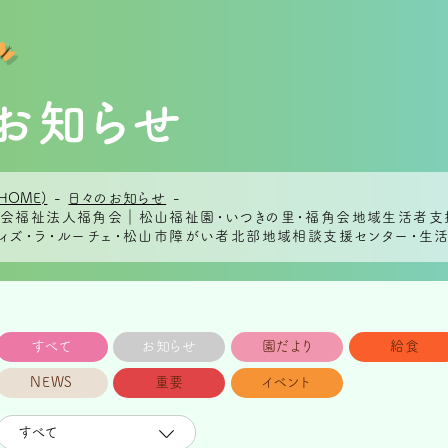
お知らせ
HOME)
-
日々のお知らせ
-
 社会福祉法人福角会｜松山福祉園・いつきの里・福角会地域生活者支
ウィズ・ラ・ルーチェ・松山市障がい者北部地域相談支援センター・生活
すべて
お知らせ
園だより
給食
NEWS
重要
イベント