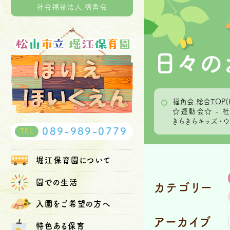
社会福祉法人 福角会
日々の
福角会 総合TOP(
☆運動会☆ -
きらきらキッズ・
089-989-0779
TEL
堀江保育園
について
園での生活
カテゴリー
入園を
ご希望の方へ
アーカイブ
特色ある保育