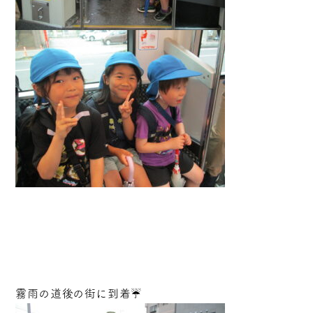
霧雨の道後の街に到着☔