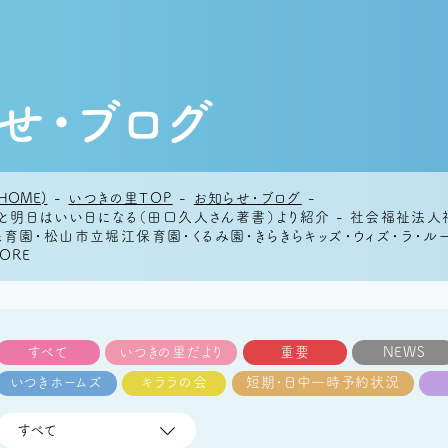
せ・ブログ
HOME)
-
いつきの里TOP
-
お知らせ・ブログ
-
っと明日はいい日になる（田口久人さん著書）より紹介 - 社会福祉
育園・松山市立堀江保育園・くるみ園・きらきらキッズ・ウィズ・ラ・
ORE
すべて
いつきの里だより
重要
NEWS
いつきホームズ
キララの会
短期・日中一時予約状況