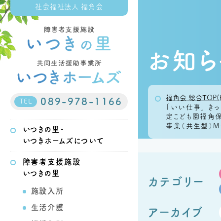
社会福祉法人 福角会
お知ら
福角会 総合TOP(
089-978-1166
TEL
「いい仕事」 き
定こども園福角保
事業（共生型）M
いつきの里・
いつきホームズについて
障害者支援施設
いつきの里
カテゴリー
施設入所
生活介護
アーカイブ