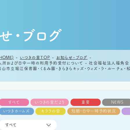
せ・ブログ
HOME)
-
いつきの里TOP
-
お知らせ・ブログ
-
入所および日中一時の利用予約受付について - 社会福祉法人福角会
山市立堀江保育園・くるみ園・きらきらキッズ・ウィズ・ラ・ルーチェ
すべて
いつきの里だより
重要
NEWS
いつきホームズ
キララの会
短期・日中一時予約状況