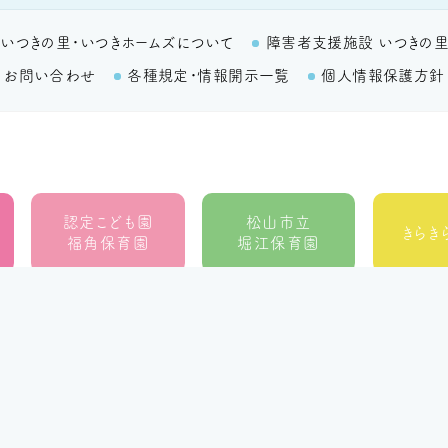
いつきの里・いつきホームズについて
障害者支援施設 いつきの
お問い合わせ
各種規定・情報開示一覧
個人情報保護方針
認定こども園
松山市立
きらき
福角保育園
堀江保育園
地域生活者支援室
ウィズ
ラ・