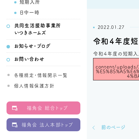
短期入所
日中一時
共同生活
援助事業所
2022.01.27
いつきホームズ
令和４年度短
お知らせ・ブログ
令和４年度の短期入
お問い合わせ
content/uploa
%E5%85%A5%E6
各種規定・情報開示一覧
4%B
個人情報保護方針
福角会 総合トップ
福角会 法人本部トップ
前のページ