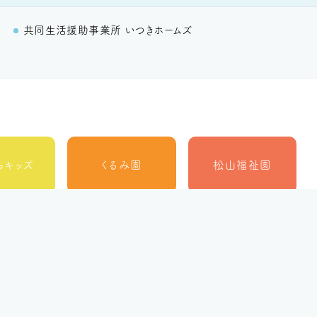
里
共同生活援助事業所 いつきホームズ
らキッズ
くるみ園
松山福祉園
松山市
ルーチェ
MORE
障がい者北部地域
相談支援センター