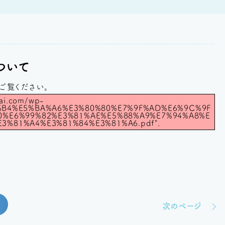
ついて
ご覧ください。
kai.com/wp-
B9%B4%E5%BA%A6%E3%80%80%E7%9F%AD%E6%9C%9F
0%E6%99%82%E3%81%AE%E5%88%A9%E7%94%A8%E
3%81%A4%E3%81%84%E3%81%A6.pdf".
次のページ