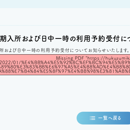
期入所および日中一時の利用予約受付に
所および日中一時の利用予約受付についてお知らせいたします。
Missing PDF "https://hukuzumi
ds/2022/01/%E4%BB%A4%E5%92%8C%EF%BC%94%E5%
%89%80%E3%83%BB%E6%97%A5%E4%B8%AD%E4%B8%8
A%88%E7%B4%84%E5%8F%97%E4%BB%98%E3%81%AB%E
一覧へ戻る