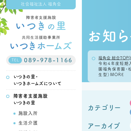
社会福祉法人 福角会
お知ら
福角会 総合TOP(
089-978-1166
TEL
令和４年度短期
園福角保育園・松
生型）MORE
いつきの里・
いつきホームズについて
障害者支援施設
いつきの里
カテゴリー
施設入所
生活介護
アーカイブ