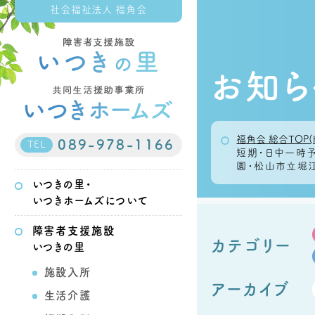
社会福祉法人 福角会
お知ら
福角会 総合TOP(
089-978-1166
TEL
短期・日中一時
園・松山市立堀江
いつきの里・
いつきホームズについて
障害者支援施設
カテゴリー
いつきの里
施設入所
アーカイブ
生活介護