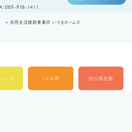
X
089-978-1411
里
共同生活援助事業所 いつきホームズ
らキッズ
くるみ園
松山福祉園
松山市
ルーチェ
MORE
障がい者北部地域
相談支援センター