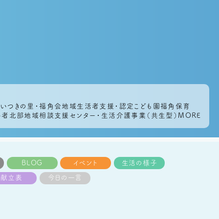
・いつきの里・福角会地域生活者支援・認定こども園福角保育
がい者北部地域相談支援センター・生活介護事業（共生型）MORE
BLOG
イベント
生活の様子
献立表
今日の一言