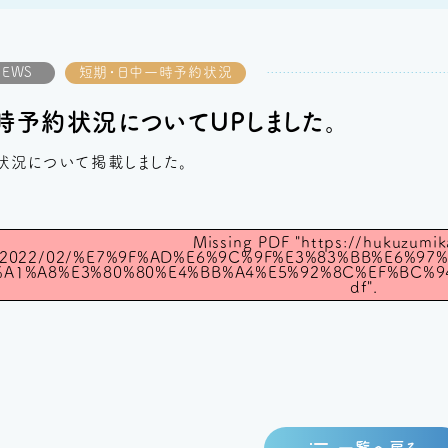
NEWS
短期・日中一時予約状況
時予約状況についてUPしました。
状況について掲載しました。
Missing PDF "https://hukuzumi
ds/2022/02/%E7%9F%AD%E6%9C%9F%E3%83%BB%E6%9
%A1%A8%E3%80%80%E4%BB%A4%E5%92%8C%EF%BC%9
df".