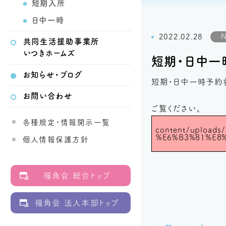
短期入所
日中一時
2022.02.28
共同生活
援助事業所
いつきホームズ
短期・日中一
お知らせ・ブログ
短期・日中一時予約
お問い合わせ
ご覧ください。
各種規定・情報開示一覧
content/uploa
%E6%B3%81%E8
個人情報保護方針
福角会 総合トップ
福角会 法人本部トップ