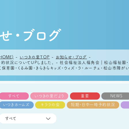
せ・ブログ
HOME)
-
いつきの里TOP
-
お知らせ・ブログ
-
予約状況についてUPしました。 - 社会福祉法人福角会｜松山福祉園
保育園・くるみ園・きらきらキッズ・ウィズ・ラ・ルーチェ・松山市障
すべて
いつきの里だより
重要
NEWS
いつきホームズ
キララの会
短期・日中一時予約状況