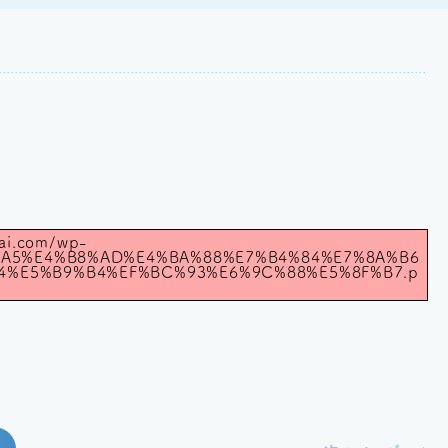
kai.com/wp-
7%A5%E4%B8%AD%E4%BA%88%E7%B4%84%E7%8A%B6
4%E5%B9%B4%EF%BC%93%E6%9C%88%E5%8F%B7.p