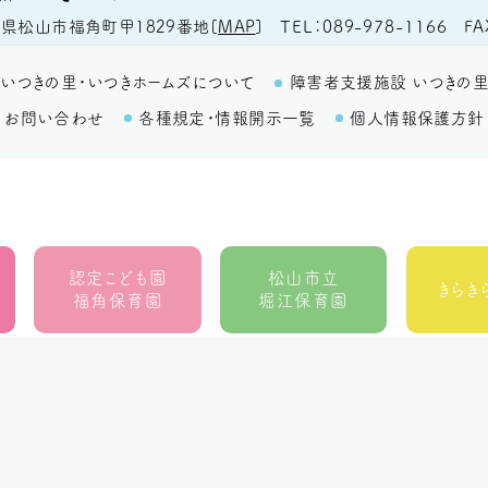
TEL
089-978-1166
FA
県松山市福角町甲1829番地
[
MAP
]
いつきの里・いつきホームズについて
障害者支援施設 いつきの
お問い合わせ
各種規定・情報開示一覧
個人情報保護方針
認定こども園
松山市立
きらき
福角保育園
堀江保育園
地域生活者支援室
ウィズ
ラ・