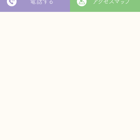
電話する
アクセスマップ
〒799-2652
松山市福角町甲1829番地
[
本部 google MAP
]
本部TEL
089-978-5855
本部FAX
089-978-5856
法人本部
いつきの里
認定こども園
福角保育園
地域生活者
支援室
松山市立
堀江保育園
ウィズ
きらきらキッズ
ラ・ルーチェ