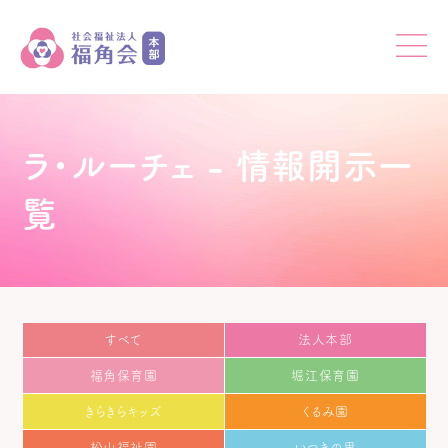
ラ・ルーチェ - 情報開示一
覧
すべて
法人本部
福角保育園
堀江保育園
きらきらキッズ
くるみ園
松山福祉園
いつきの里