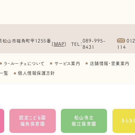
089-995-
01
県松山市福角町甲1255番
TEL
[
MAP
]
8431
114
ラ・ルーチェについて
サービス案内
店舗情報・営業案内
一覧
個人情報保護方針
認定こども園
松山市立
きらき
福角保育園
堀江保育園