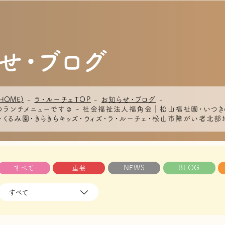
せ・ブログ
HOME)
-
ラ・ルーチェTOP
-
お知らせ・ブログ
-
月)～のランチメニューです☺ - 社会福祉法人福角会｜松山福祉園・
くるみ園・きらきらキッズ・ウィズ・ラ・ルーチェ・松山市障がい者北
すべて
重要
NEWS
BLOG