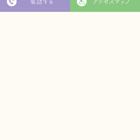
電話する
アクセスマップ
〒799-2652
松山市福角町甲1829番地
[
本部 google MAP
]
本部TEL
089-978-5855
本部FAX
089-978-5856
法人本部
いつきの里
認定こども園
福角保育園
地域生活者
支援室
松山市立
堀江保育園
ウィズ
きらきらキッズ
ラ・ルーチェ