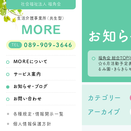
社会福祉法人 福角会
生活介護事業所（共生型）
お知ら
089-909-3646
TEL
福角会 総合TOP(
MOREについて
☆６月活動予定
るみ園・きらきら
サービス案内
お知らせ・ブログ
カテゴリー
お問い合わせ
アーカイブ
各種規定・情報開示一覧
個人情報保護方針