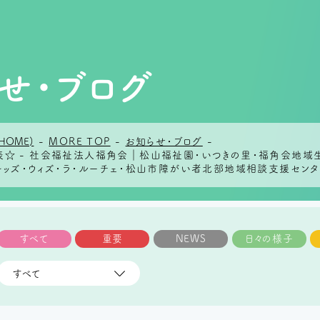
せ・ブログ
HOME)
-
MORE TOP
-
お知らせ・ブログ
-
表☆ - 社会福祉法人福角会｜松山福祉園・いつきの里・福角会地域
キッズ・ウィズ・ラ・ルーチェ・松山市障がい者北部地域相談支援センタ
すべて
重要
NEWS
日々の様子