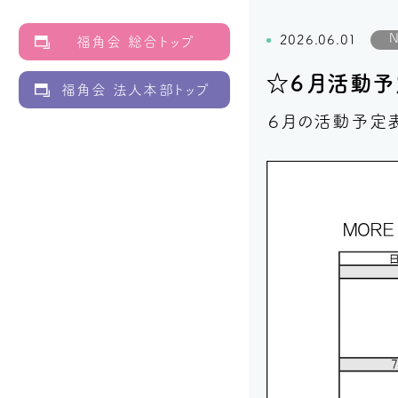
2026.06.01
福角会 総合トップ
☆６月活動予
福角会 法人本部トップ
６月の活動予定