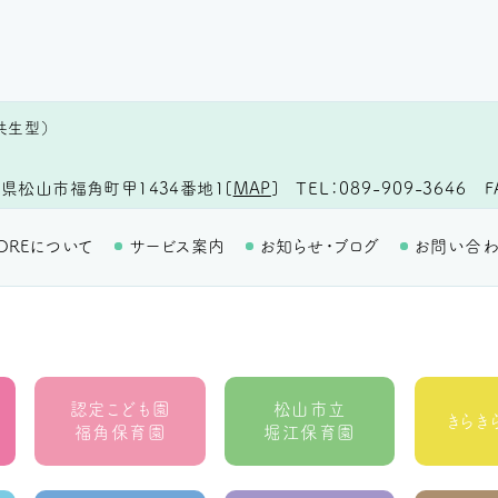
共生型）
TEL
089-909-3646
F
県松山市福角町甲1434番地1
[
MAP
]
OREについて
サービス案内
お知らせ・ブログ
お問い合
認定こども園
松山市立
きらき
福角保育園
堀江保育園