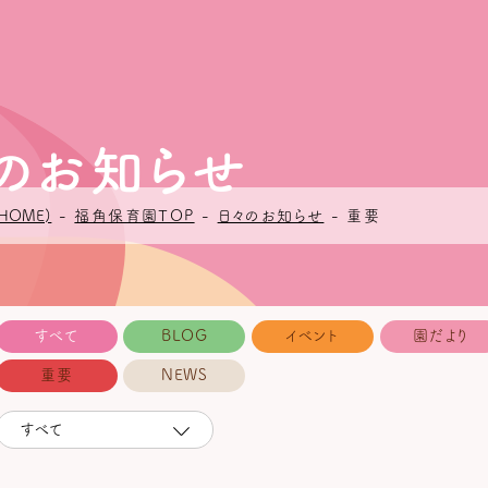
々のお知らせ
HOME)
-
福角保育園TOP
-
日々のお知らせ
-
重要
すべて
BLOG
イベント
園だより
重要
NEWS