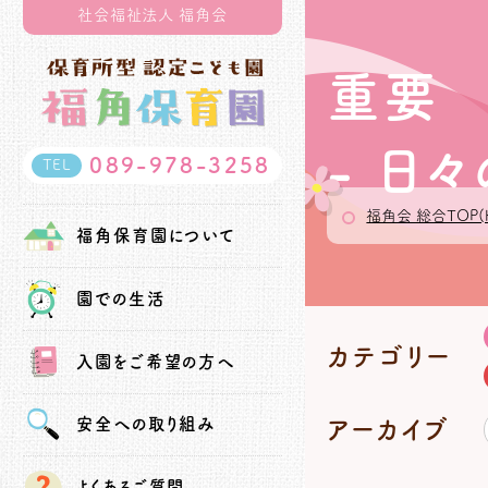
社会福祉法人 福角会
重要
- 日
089-978-3258
TEL
福角会 総合TOP(
福角保育園
について
園での生活
カテゴリー
入園を
ご希望の方へ
安全への
取り組み
アーカイブ
よくあるご質問