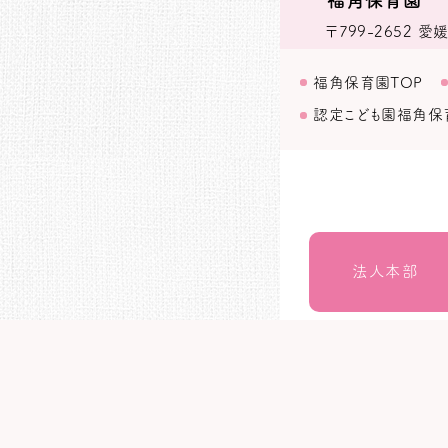
福角保育園
〒799-2652
愛媛
福角保育園TOP
認定こども園福角保
法人本部
いつきの里