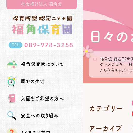
社会福祉法人 福角会
日々の
089-978-3258
TEL
福角会 総合TOP(
福角保育園
について
クラスだより -
きらきらキッズ・
園での生活
入園を
ご希望の方へ
カテゴリー
安全への
取り組み
アーカイブ
よくあるご質問