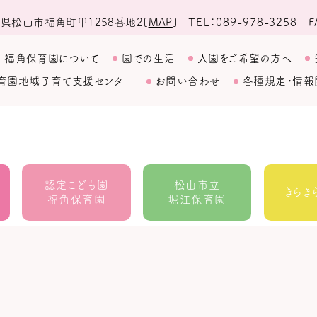
TEL
089-978-3258
F
県松山市福角町甲1258番地2
[
MAP
]
福角保育園について
園での生活
入園をご希望の方へ
育園
地域子育て支援センター
お問い合わせ
各種規定・情報
認定こども園
松山市立
きらき
福角保育園
堀江保育園
地域生活者支援室
ウィズ
ラ・