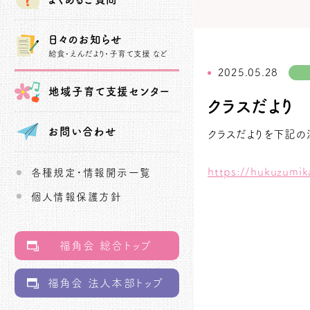
日々のお知らせ
給食・えんだより・子育て支援 など
2025.05.28
地域子育て
支援センター
クラスだより
お問い合わせ
クラスだよりを下記の
https://hukuzum
各種規定・情報開示一覧
個人情報保護方針
福角会 総合トップ
福角会 法人本部トップ