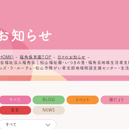
お知らせ
HOME)
-
福角保育園TOP
-
日々のお知らせ
-
 社会福祉法人福角会｜松山福祉園・いつきの里・福角会地域生活者支
ウィズ・ラ・ルーチェ・松山市障がい者北部地域相談支援センター・生活
すべて
BLOG
イベント
園だより
重要
NEWS