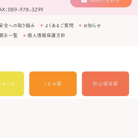
お問い合わせ
AX
089-978-3299
安全への取り組み
よくあるご質問
お知らせ
開示一覧
個人情報保護方針
らキッズ
くるみ園
松山福祉園
松山市
ルーチェ
MORE
障がい者北部地域
相談支援センター