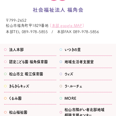
〒799-2652
松山市福角町甲1829番地
[
本部 google MAP
]
本部TEL
089-978-5855
本部FAX
089-978-5856
法人本部
いつきの里
認定こども園
福角保育園
地域生活者
支援室
松山市立
堀江保育園
ウィズ
きらきらキッズ
ラ・ルーチェ
くるみ園
MORE
松山市
障がい者北部地域
松山福祉園
相談支援センター