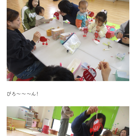
びろ～～～ん！