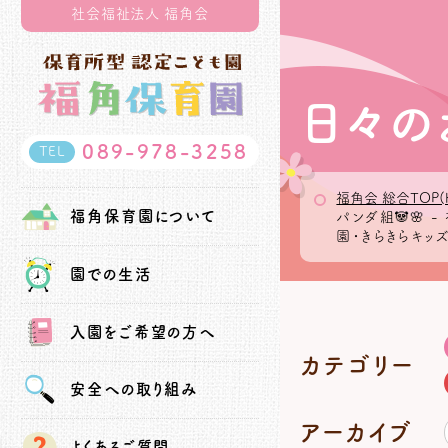
社会福祉法人 福角会
日々の
089-978-3258
TEL
福角会 総合TOP(
福角保育園
について
パンダ組🐼🌸
園・きらきらキッ
園での生活
入園を
ご希望の方へ
カテゴリー
安全への
取り組み
アーカイブ
よくあるご質問