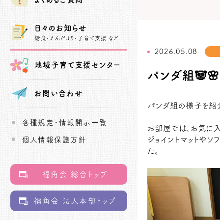
日々のお知らせ
給食・えんだより・子育て支援 など
2026.05.08
地域子育て
支援センター
パンダ組🐼🌸
お問い合わせ
パンダ組の様子を紹介
各種規定・情報開示一覧
お部屋では、お気に入
ジョイントマットやソ
個人情報保護方針
た。
福角会 総合トップ
福角会 法人本部トップ