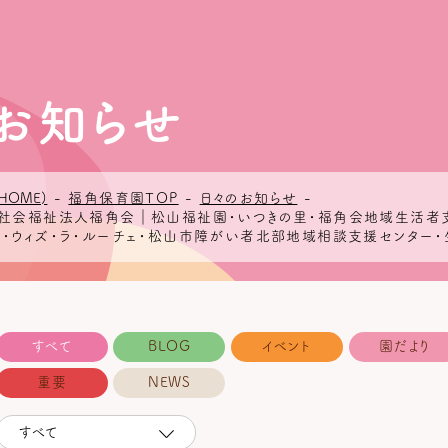
お知らせ
HOME)
-
福角保育園TOP
-
日々のお知らせ
-
 - 社会福祉法人福角会｜松山福祉園・いつきの里・福角会地域生活
ズ・ウィズ・ラ・ルーチェ・松山市障がい者北部地域相談支援センター・
すべて
BLOG
イベント
園だより
重要
NEWS