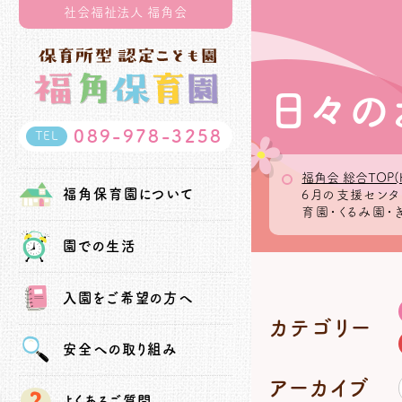
社会福祉法人 福角会
日々の
089-978-3258
TEL
福角会 総合TOP(
福角保育園
について
6月の支援セン
育園・くるみ園・
園での生活
入園を
ご希望の方へ
カテゴリー
安全への
取り組み
アーカイブ
よくあるご質問