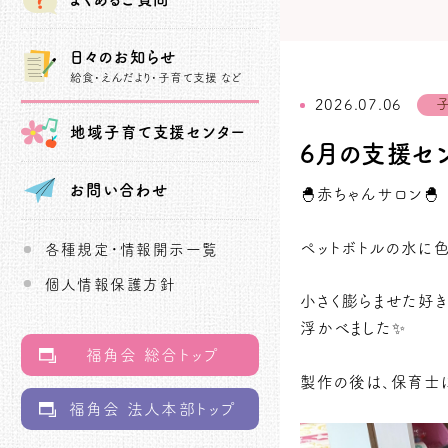
日々のお知らせ
給食・えんだより・子育て支援 など
2026.07.06
地域子育て
支援センター
6月の支援セ
お問い合わせ
🐣赤ちゃんサロン🐣
ペットボトルの水に色
各種規定・情報開示一覧
個人情報保護方針
小さく膨らませた好
浮かべました✨
福角会 総合トップ
製作の後は、保育士
福角会 法人本部トップ