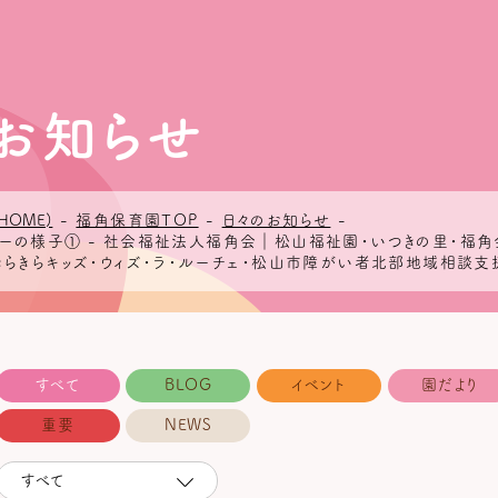
お知らせ
HOME)
-
福角保育園TOP
-
日々のお知らせ
-
ターの様子① - 社会福祉法人福角会｜松山福祉園・いつきの里・福
きらきらキッズ・ウィズ・ラ・ルーチェ・松山市障がい者北部地域相談支
すべて
BLOG
イベント
園だより
重要
NEWS