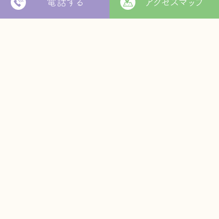
電話する
アクセスマップ
〒799-2652
松山市福角町甲1829番地
[
本部 google MAP
]
本部TEL
089-978-5855
本部FAX
089-978-5856
法人本部
いつきの里
認定こども園
福角保育園
地域生活者
支援室
松山市立
堀江保育園
ウィズ
きらきらキッズ
ラ・ルーチェ